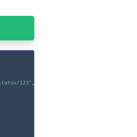
status/123"
,
[