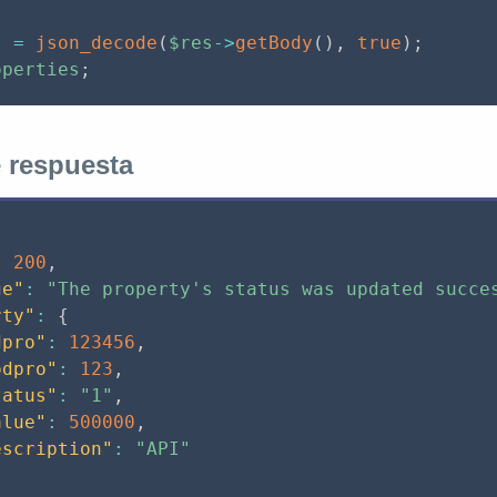
s
=
json_decode
(
$res
-
>
getBody
(
)
,
true
)
;
operties
;
 respuesta
:
200
,
ge"
:
"The property's status was updated succe
rty"
:
{
dpro"
:
123456
,
odpro"
:
123
,
tatus"
:
"1"
,
alue"
:
500000
,
escription"
:
"API"