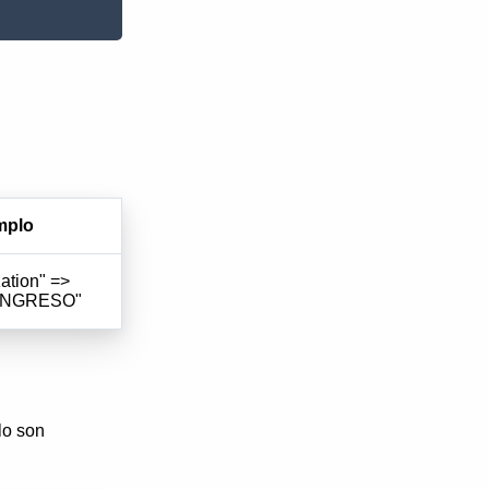
mplo
ation" =>
INGRESO"
lo son