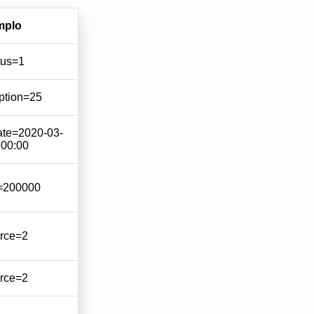
mplo
tus=1
ption=25
te=2020-03-
:00:00
=200000
rce=2
rce=2