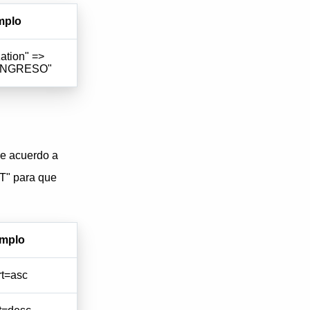
mplo
ation" =>
INGRESO"
de acuerdo a
T" para que
emplo
rt=asc