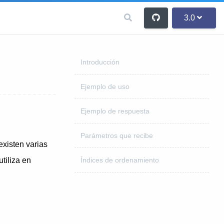
3.0
Introducción
Ejemplo de uso
Ejemplo de respuesta
Parámetros que recibe
xisten varias
tiliza en
Índices de ordenamiento