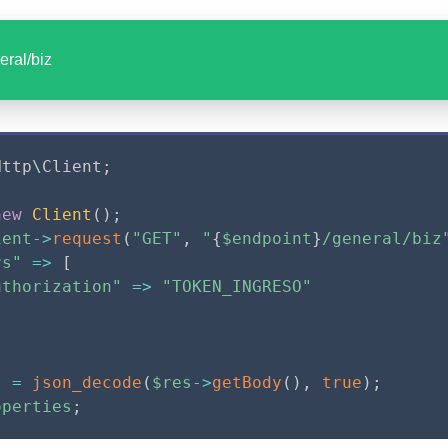
eral/biz
Http
\
Client
;
new
Client
(
)
;
ient
-
>
request
(
"GET"
,
"
{
$endpoint
}
/general/biz
rs"
=
>
[
uthorization"
=
>
"TOKEN_INGRESO"
s
=
json_decode
(
$res
-
>
getBody
(
)
,
true
)
;
operties
;