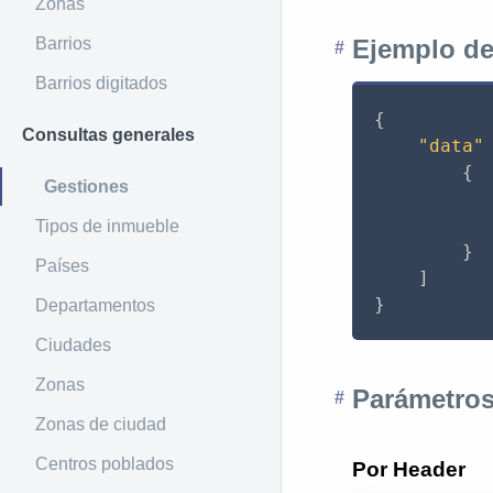
Zonas
Barrios
Ejemplo de
Barrios digitados
{
Consultas generales
"data"
{
Gestiones
Tipos de inmueble
}
Países
]
}
Departamentos
Ciudades
Zonas
Parámetros
Zonas de ciudad
Centros poblados
Por Header