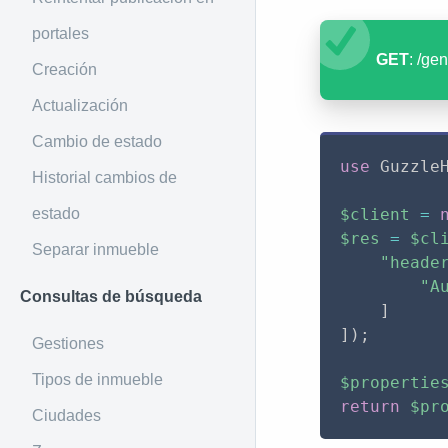
portales
GET
: /gen
Creación
Actualización
Cambio de estado
use
Guzzle
Historial cambios de
estado
$client
=
$res
=
$cl
Separar inmueble
"heade
"A
Consultas de búsqueda
]
]
)
;
Gestiones
Tipos de inmueble
$propertie
return
$pr
Ciudades