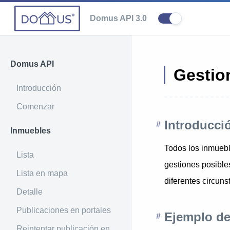
Domus API 3.0
Domus API
Gestio
Introducción
Comenzar
Introducci
Inmuebles
Todos los inmuebl
Lista
gestiones posible
Lista en mapa
diferentes circuns
Detalle
Publicaciones en portales
Ejemplo de
Reintentar publicación en