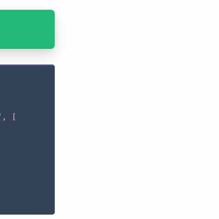
"
,
[