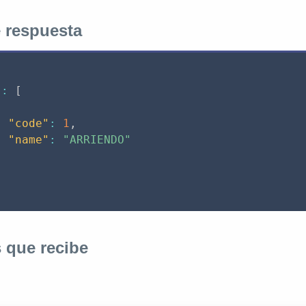
 respuesta
:
[
"code"
:
1
,
"name"
:
"ARRIENDO"
 que recibe