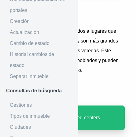
portales
Introducción
Creación
Se entiende por centros poblados a lugares que
Actualización
quedan dentro de una ciudad y son más grandes
Cambio de estado
que los barrios, por ejemplo las veredas. Este
Historial cambios de
método muestra esos centros poblados y pueden
estado
utilizarse cuando sea necesario.
Separar inmueble
Ejemplo de uso
Consultas de búsqueda
Gestiones
Tipos de inmueble
GET
: /general/populated-centers
Ciudades