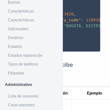
"data"
:
[
Barrios
{
Características
"code"
:
3420
,
"registry_code"
:
11001000
,
Características
"name"
:
"BOGOTÁ, DISTRITO 
Adicionales
}
]
Destinos
}
Estados
Estados separación
Parámetros que recibe
Tipos de teléfono
Etiquetas
Por Header
Administrativo
Parámetro
Descripción
Ejemplo
Lista de asesores
Crear asesores
Token de