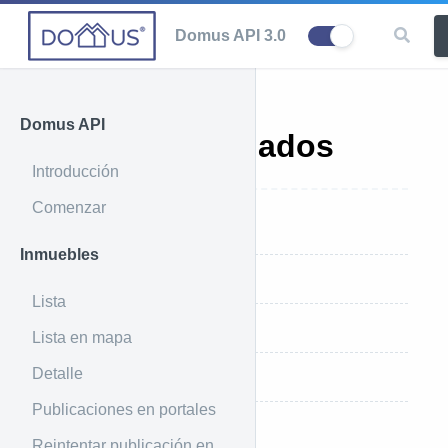
Domus API 3.0
Domus API
Centros poblados
Introducción
Comenzar
Introducción
Inmuebles
Ejemplo de uso
Lista
Ejemplo de respuesta
Lista en mapa
Detalle
Parámetros que recibe
Publicaciones en portales
Índices de ordenamiento
Reintentar publicación en