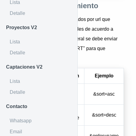
Lista
Índices de ordenamiento
Detalle
Son parámetros también enviados por url que
Proyectos V2
permiten organizar los inmuebles de acuerdo a
diferentes parámetros, en general se debe enviar
Lista
como "&order=order&sort=SORT" para que
Detalle
funcione en coherencia
Captaciones V2
Parámetro
Descripción
Ejemplo
Lista
Orden
Detalle
ASC
&sort=asc
ascendente
Contacto
Orden
DESC
&sort=desc
descendente
Whatsapp
Email
Ordenar por
name
&order=name