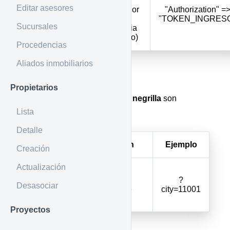
ingreso e
Editar asesores
identificador
"Authorization" =
Authorization
de la
"TOKEN_INGRES
Sucursales
inmobiliaria
(obligatorio)
Procedencias
Aliados inmobiliarios
Por URL
Propietarios
Los parámetros marcados con
negrilla
son
Lista
obligatorios
Detalle
Parámetro
Descripción
Ejemplo
Creación
Actualización
Obtener los
centros
?
city
Desasociar
poblados de
city=11001
una
ciudad
Proyectos